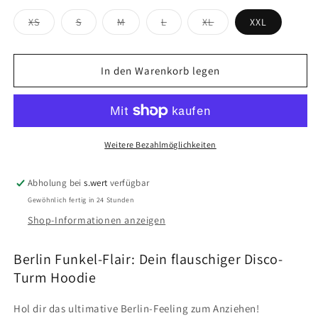
für
für
Variante
Variante
Variante
Variante
Variante
XS
S
M
L
XL
XXL
Hoodie:
Hoodie:
ausverkauft
ausverkauft
ausverkauft
ausverkauft
ausverkauft
Berliner
Berliner
oder
oder
oder
oder
oder
nicht
nicht
nicht
nicht
nicht
Fernsehturm
Fernsehturm
verfügbar
verfügbar
verfügbar
verfügbar
verfügbar
Disco
Disco
In den Warenkorb legen
flieder
flieder
Weitere Bezahlmöglichkeiten
Abholung bei
s.wert
verfügbar
Gewöhnlich fertig in 24 Stunden
Shop-Informationen anzeigen
Berlin Funkel-Flair: Dein flauschiger Disco-
Turm Hoodie
Hol dir das ultimative Berlin-Feeling zum Anziehen!