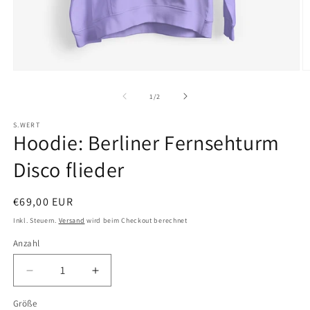
M
Medien
2
1
in
in
von
1
/
2
M
Modal
ö
öffnen
S.WERT
Hoodie: Berliner Fernsehturm
Disco flieder
Normaler
€69,00 EUR
Preis
Inkl. Steuern.
Versand
wird beim Checkout berechnet
Anzahl
Verringere
Erhöhe
die
die
Größe
Menge
Menge